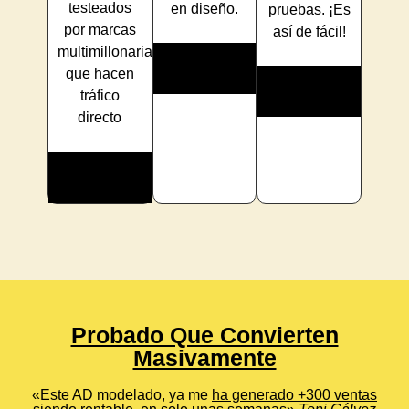
testeados
en diseño.
pruebas. ¡Es
por marcas
así de fácil!
multimillonarias
que hacen
tráfico
directo
Probado Que Convierten
Masivamente
«Este AD modelado, ya me
ha generado +300 ventas