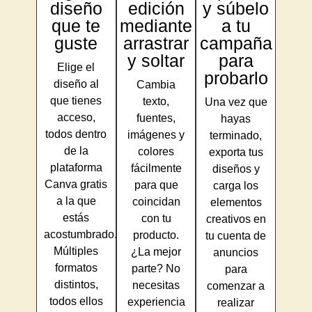
diseño
edición
y súbelo
que te
mediante
a tu
guste
arrastrar
campaña
y soltar
para
Elige el
probarlo
diseño al
Cambia
que tienes
texto,
Una vez que
acceso,
fuentes,
hayas
todos dentro
imágenes y
terminado,
de la
colores
exporta tus
plataforma
fácilmente
diseños y
Canva gratis
para que
carga los
a la que
coincidan
elementos
estás
con tu
creativos en
acostumbrado.
producto.
tu cuenta de
Múltiples
¿La mejor
anuncios
formatos
parte? No
para
distintos,
necesitas
comenzar a
todos ellos
experiencia
realizar