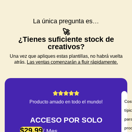
La única pregunta es…
🚀
¿Tienes suficiente stock de
creativos?
Una vez que apliques estas plantillas, no habrá vuelta
atrás.
Las ventas comenzarán a fluir rápidamente.
Cos
Producto amado en todo el mundo!
típi
ACCESO POR SOLO
par
prod
$29.99
/ Mes