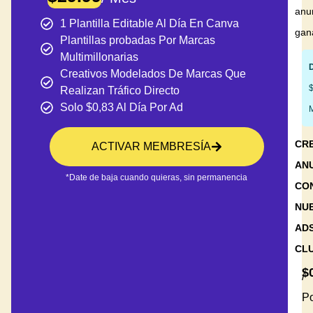
anu
1 Plantilla Editable Al Día En Canva
gan
Plantillas probadas Por Marcas
Multimillonarias
Creativos Modelados De Marcas Que
Realizan Tráfico Directo
Solo $0,83 Al Día Por Ad
CR
ACTIVAR MEMBRESÍA
AN
*Date de baja cuando quieras, sin permanencia
CO
NU
AD
CL
$
/
P